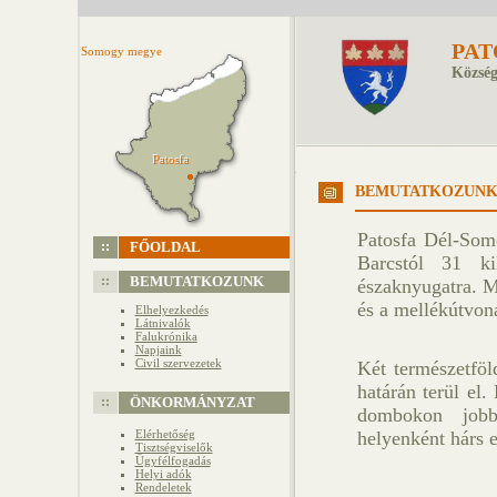
PAT
Somogy megye
Község
Patosfa
Patosfa
BEMUTATKOZUN
Patosfa Dél-Somo
FŐOLDAL
Barcstól 31 kil
BEMUTATKOZUNK
északnyugatra. M
és a mellékútvona
Elhelyezkedés
Látnivalók
Falukrónika
Napjaink
Civil szervezetek
Két természetföl
határán terül el
ÖNKORMÁNYZAT
dombokon jobbá
Elérhetőség
helyenként hárs 
Tisztségviselők
Ügyfélfogadás
Helyi adók
Rendeletek